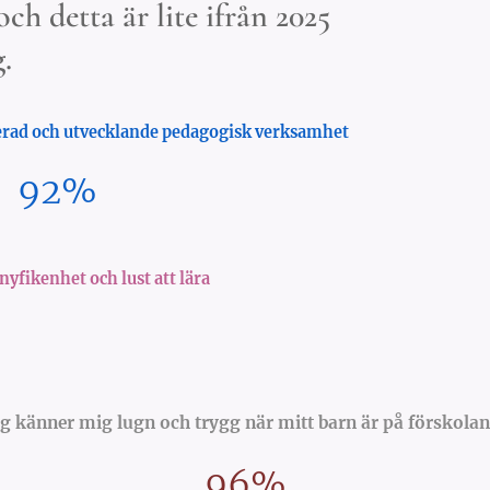
ch detta är lite ifrån 2025
.
rad och utvecklande pedagogisk verksamhet
92%
yfikenhet och lust att lära
g känner mig lugn och trygg när mitt barn är
på
förskol
96
%