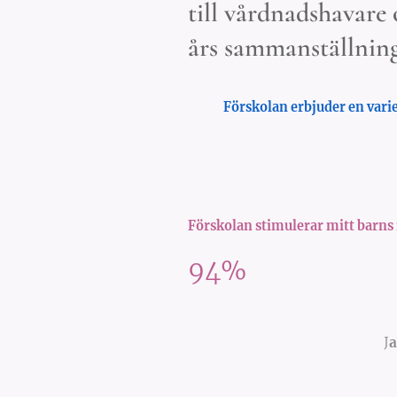
till vårdnadshavare o
års sammanställning
Förskolan erbjuder en varie
Förskolan stimulerar mitt barns n
94%
J
a