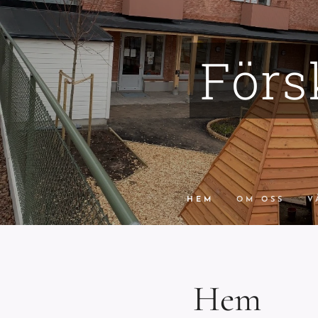
Förs
HEM
OM OSS
V
Hem