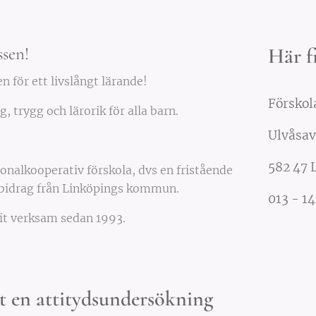
sen!
Här f
n för ett livslångt lärande!
Förskol
, trygg och lärorik för alla barn.
Ulvåsav
582 47 
onalkooperativ förskola, dvs en fristående
bidrag från Linköpings kommun.
013 - 14
it verksam sedan 1993.
ut en attitydsundersökning