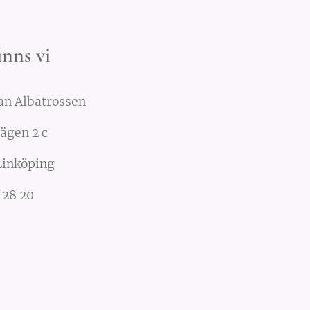
inns vi
an Albatrossen
ägen 2 c
Linköping
 28 20